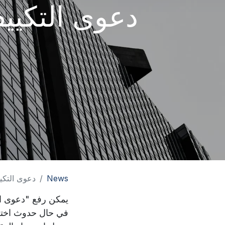
دعوى التكييف
News
دعوى التكي
يمكن رفع "دعوى ال
في حال حدوث اختلال