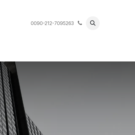
0090-212-7095263
الصفح